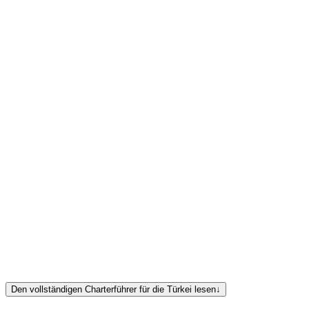
Segeln Sie an alten, in die Klippen gehauenen Gräbern vorbei, wand
eine kleine Stadt mit Steingassen, lokalen Märkten und authentischer 
— 03
Istanbul, Bosporus & Marmarameer: Kultur am Schn
Beginnen oder beenden Sie Ihre Türkei-Charter in Istanbul. Befahre
Basare. Fahren Sie dann ins Marmarameer oder zu den nahen Inseln fü
Kapitän Mehmet Demir
vollständige türkische Europe-Yachts-Flotte
Den vollständigen Charterführer für die Türkei lesen
↓