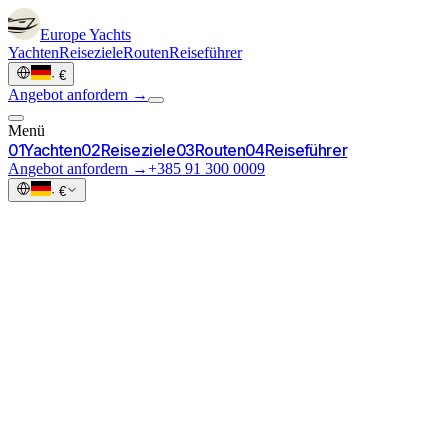
Europe
Yachts
Yachten
Reiseziele
Routen
Reiseführer
·
€
Angebot anfordern →
Menü
0
1
Yachten
0
2
Reiseziele
0
3
Routen
0
4
Reiseführer
Angebot anfordern →
+385 91 300 0009
·
€