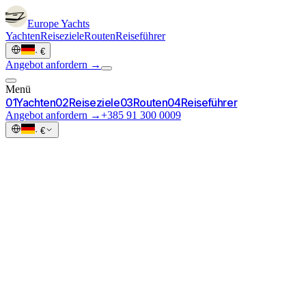
Europe
Yachts
Yachten
Reiseziele
Routen
Reiseführer
·
€
Angebot anfordern →
Menü
0
1
Yachten
0
2
Reiseziele
0
3
Routen
0
4
Reiseführer
Angebot anfordern →
+385 91 300 0009
·
€