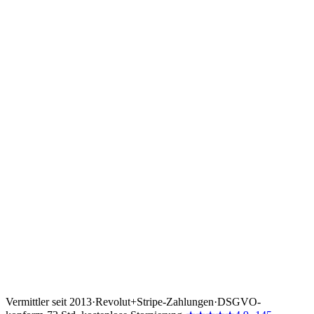
✓
Private Nutzung. Reservierte Eignerwochen in der Haupt-
oder Nebensaison, im Voraus festgelegt.
✓
Vereinfachtes Eigentum. Ein Ansprechpartner für Planung,
Rechnungen, Crew und Compliance.
✓
Sie entscheiden, wann Sie an Bord gehen. Um alles andere
kümmern wir uns.
Vermittler seit 2013
·
Revolut
+
Stripe-Zahlungen
·
DSGVO-