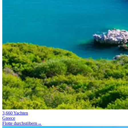
3,660 Yachten
Greece
Flotte durchstöbern
→