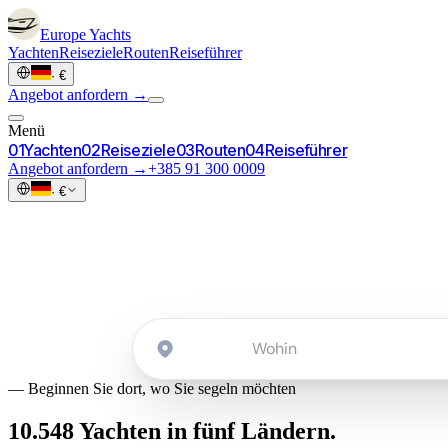
Europe
Yachts
Yachten
Reiseziele
Routen
Reiseführer
·
€
Angebot anfordern →
Menü
0
1
Yachten
0
2
Reiseziele
0
3
Routen
0
4
Reiseführer
Angebot anfordern →
+385 91 300 0009
·
€
Anfrage starten
→
—
Beginnen Sie dort, wo Sie segeln möchten
10.548 Yachten in
fünf Ländern.