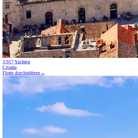
3,917 Yachten
Croatia
Flotte durchstöbern
→