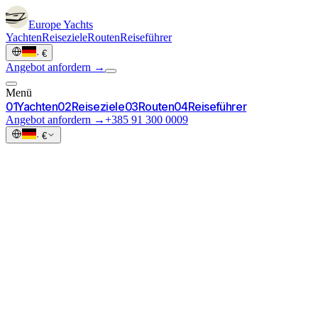
Europe
Yachts
Yachten
Reiseziele
Routen
Reiseführer
·
€
Angebot anfordern →
Menü
0
1
Yachten
0
2
Reiseziele
0
3
Routen
0
4
Reiseführer
Angebot anfordern →
+385 91 300 0009
·
€