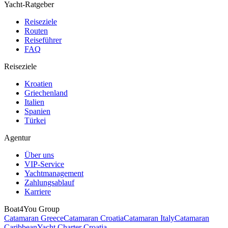
Yacht-Ratgeber
Reiseziele
Routen
Reiseführer
FAQ
Reiseziele
Kroatien
Griechenland
Italien
Spanien
Türkei
Agentur
Über uns
VIP-Service
Yachtmanagement
Zahlungsablauf
Karriere
Boat4You Group
Catamaran Greece
Catamaran Croatia
Catamaran Italy
Catamaran
Caribbean
Yacht Charter Croatia