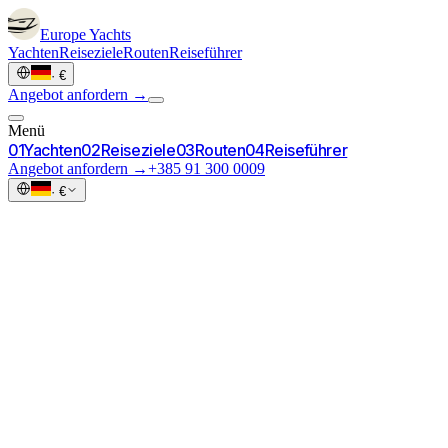
Europe
Yachts
Yachten
Reiseziele
Routen
Reiseführer
·
€
Angebot anfordern →
Menü
0
1
Yachten
0
2
Reiseziele
0
3
Routen
0
4
Reiseführer
Angebot anfordern →
+385 91 300 0009
·
€