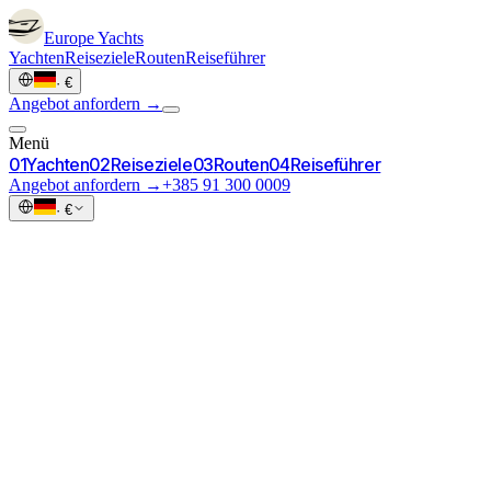
Europe
Yachts
Yachten
Reiseziele
Routen
Reiseführer
·
€
Angebot anfordern →
Menü
0
1
Yachten
0
2
Reiseziele
0
3
Routen
0
4
Reiseführer
Angebot anfordern →
+385 91 300 0009
·
€