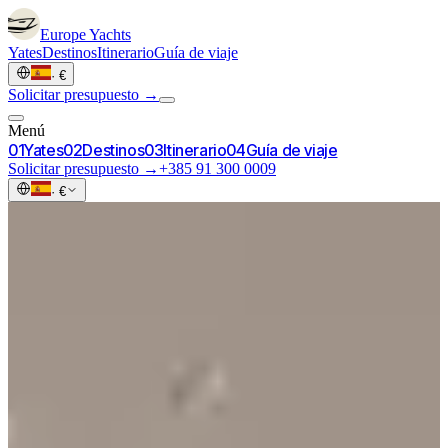
Europe
Yachts
Yates
Destinos
Itinerario
Guía de viaje
·
€
Solicitar presupuesto →
Menú
0
1
Yates
0
2
Destinos
0
3
Itinerario
0
4
Guía de viaje
Solicitar presupuesto →
+385 91 300 0009
·
€