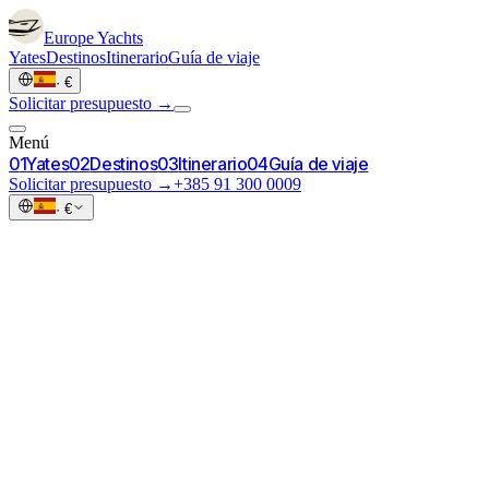
Europe
Yachts
Yates
Destinos
Itinerario
Guía de viaje
·
€
Solicitar presupuesto →
Menú
0
1
Yates
0
2
Destinos
0
3
Itinerario
0
4
Guía de viaje
Solicitar presupuesto →
+385 91 300 0009
·
€