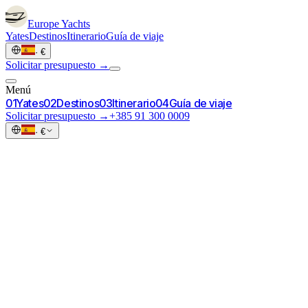
Europe
Yachts
Yates
Destinos
Itinerario
Guía de viaje
·
€
Solicitar presupuesto →
Menú
0
1
Yates
0
2
Destinos
0
3
Itinerario
0
4
Guía de viaje
Solicitar presupuesto →
+385 91 300 0009
·
€