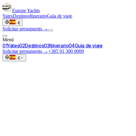
Europe
Yachts
Yates
Destinos
Itinerario
Guía de viaje
·
€
Solicitar presupuesto →
Menú
0
1
Yates
0
2
Destinos
0
3
Itinerario
0
4
Guía de viaje
Solicitar presupuesto →
+385 91 300 0009
·
€