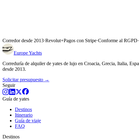
Explorar Türkiye →
Yates en Türkiye
Corredor desde 2013
·
Revolut
+
Pagos con Stripe
·
Conforme al RGPD
·
Europe
Yachts
Correduría de alquiler de yates de lujo en Croacia, Grecia, Italia, E
desde 2013.
Solicitar presupuesto →
Seguir
Guía de yates
Destinos
Itinerario
Guía de viaje
FAQ
Destinos