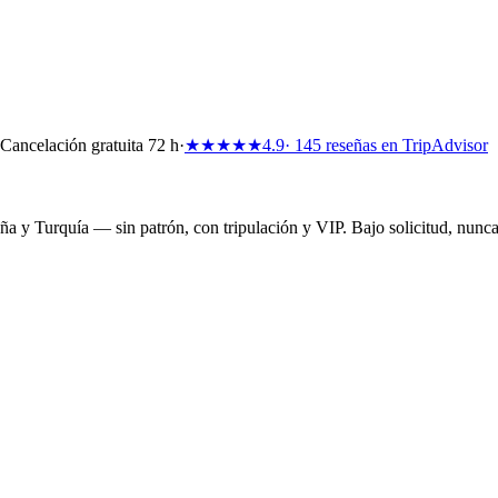
Cancelación gratuita 72 h
·
★★★★★
4.9
· 145 reseñas en TripAdvisor
spaña y Turquía — sin patrón, con tripulación y VIP. Bajo solicitud, nun