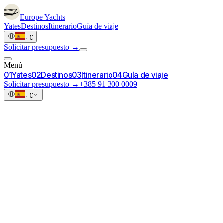
Europe
Yachts
Yates
Destinos
Itinerario
Guía de viaje
·
€
Solicitar presupuesto →
Menú
0
1
Yates
0
2
Destinos
0
3
Itinerario
0
4
Guía de viaje
Solicitar presupuesto →
+385 91 300 0009
·
€