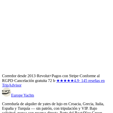
Escribe a
info@europe-yachts.com
indicando: el título del puesto,
tu CV y una breve nota sobre por qué encajas, enlaces a referencias
o portafolio, tu ubicación y tu disponibilidad. Respondemos a todas
las candidaturas cualificadas.
Envía tu candidatura →
O inicia una consulta
Corredor desde 2013
·
Revolut
+
Pagos con Stripe
·
Conforme al
RGPD
·
Cancelación gratuita 72 h
·
★★★★★
4.9
· 145 reseñas en
TripAdvisor
Europe
Yachts
Correduría de alquiler de yates de lujo en Croacia, Grecia, Italia,
España y Turquía — sin patrón, con tripulación y VIP. Bajo
solicitud, nunca con reserva directa. Parte del Boat4You Group,