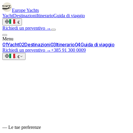
Europe
Yachts
Yacht
Destinazioni
Itinerario
Guida di viaggio
·
€
Richiedi un preventivo →
Menu
0
1
Yacht
0
2
Destinazioni
0
3
Itinerario
0
4
Guida di viaggio
Richiedi un preventivo →
+385 91 300 0009
·
€
—
Le tue preferenze