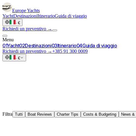
Europe
Yachts
Yacht
Destinazioni
Itinerario
Guida di viaggio
·
€
Richiedi un preventivo →
Menu
0
1
Yacht
0
2
Destinazioni
0
3
Itinerario
0
4
Guida di viaggio
Richiedi un preventivo →
+385 91 300 0009
·
€
Filtra
Tutti
Boat Reviews
Charter Tips
Costs & Budgeting
News & 