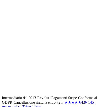
l'elaborazione delle carte.
✓
Nessun pagamento su conti privati.
✓
Trattamento dei dati personali conforme al GDPR.
✓
Contatta l'assistenza se qualcuno ti chiede di pagare al di
fuori dei link ufficiali.
✓
Comunicaci il tuo codice di prenotazione, le date e la base.
✓
Confermiamo ogni modifica per iscritto e aggiorniamo il tuo
piano di pagamento.
Intermediario dal 2013
·
Revolut
+
Pagamenti Stripe
·
Conforme al
GDPR
·
Cancellazione gratuita entro 72 h
·
★★★★★
4.9
· 145
recensioni su TripAdvisor