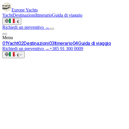
Europe
Yachts
Yacht
Destinazioni
Itinerario
Guida di viaggio
·
€
Richiedi un preventivo →
Menu
0
1
Yacht
0
2
Destinazioni
0
3
Itinerario
0
4
Guida di viaggio
Richiedi un preventivo →
+385 91 300 0009
·
€