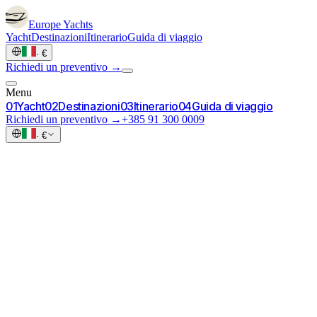
Europe
Yachts
Yacht
Destinazioni
Itinerario
Guida di viaggio
·
€
Richiedi un preventivo →
Menu
0
1
Yacht
0
2
Destinazioni
0
3
Itinerario
0
4
Guida di viaggio
Richiedi un preventivo →
+385 91 300 0009
·
€