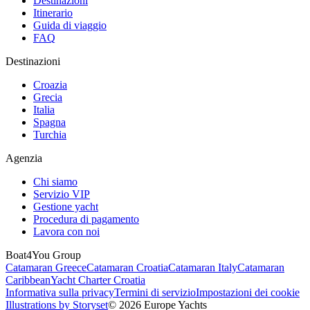
Destinazioni
Itinerario
Guida di viaggio
FAQ
Destinazioni
Croazia
Grecia
Italia
Spagna
Turchia
Agenzia
Chi siamo
Servizio VIP
Gestione yacht
Procedura di pagamento
Lavora con noi
Boat4You Group
Catamaran Greece
Catamaran Croatia
Catamaran Italy
Catamaran
Caribbean
Yacht Charter Croatia
Informativa sulla privacy
Termini di servizio
Impostazioni dei cookie
Illustrations by Storyset
© 2026 Europe Yachts