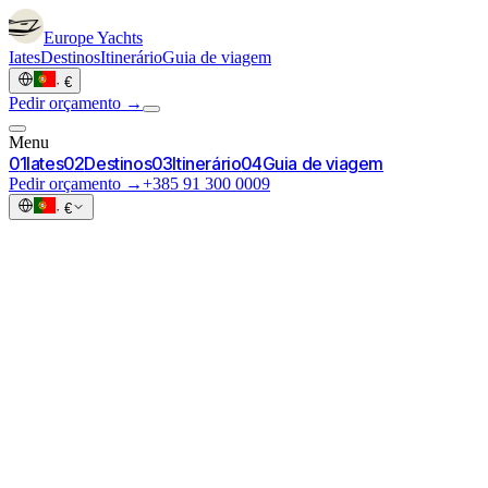
Europe
Yachts
Iates
Destinos
Itinerário
Guia de viagem
·
€
Pedir orçamento →
Menu
0
1
Iates
0
2
Destinos
0
3
Itinerário
0
4
Guia de viagem
Pedir orçamento →
+385 91 300 0009
·
€