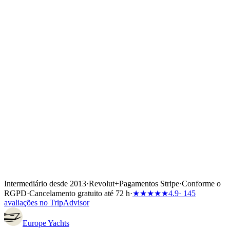
documentação do skipper. O barco fica garantido no momento em
que a primeira prestação é recebida — 30%, 40% ou 50% do total,
consoante as condições do parceiro, ou o valor total se o charter
começar dentro de 60 dias. Tanto a transferência bancária como
Visa/Mastercard/Amex funcionam; cada pagamento está coberto
pelo Wiener Insurance Group sem custos adicionais.
Nas primeiras 72 horas após a reserva, ainda pode cancelar
gratuitamente — reembolso total, sem perguntas.
Intermediário desde 2013
·
Revolut
+
Pagamentos Stripe
·
Conforme o
RGPD
·
Cancelamento gratuito até 72 h
·
★★★★★
4.9
· 145
avaliações no TripAdvisor
Europe
Yachts