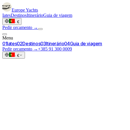
Europe
Yachts
Iates
Destinos
Itinerário
Guia de viagem
·
€
Pedir orçamento →
Menu
0
1
Iates
0
2
Destinos
0
3
Itinerário
0
4
Guia de viagem
Pedir orçamento →
+385 91 300 0009
·
€