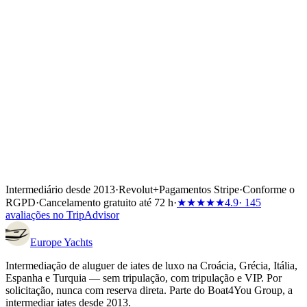
diária comum (12 mn), Rodes a Marmaris são 22 mn. A travessia da
fronteira exige que o operador organize um transit log e o
desalfandegamento antes do charter. As visitas de um único dia a
partir de uma base grega não exigem um contrato de charter turco;
as estadias de vários dias exigem.
Intermediário desde 2013
·
Revolut
+
Pagamentos Stripe
·
Conforme o
RGPD
·
Cancelamento gratuito até 72 h
·
★★★★★
4.9
· 145
avaliações no TripAdvisor
Europe
Yachts
Intermediação de aluguer de iates de luxo na Croácia, Grécia, Itália,
Espanha e Turquia — sem tripulação, com tripulação e VIP. Por
solicitação, nunca com reserva direta. Parte do Boat4You Group, a
intermediar iates desde 2013.