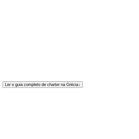
frota grega completa da Europe Yachts
assistente de charter
Ler o guia completo de charter na Grécia
↓