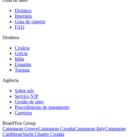
Guia de iates
Destinos
Itinerário
Guia de viagem
FAQ
Destinos
Croácia
Grécia
Itália
Espanha
Turquia
Agência
Sobre nós
Serviço VIP
Gestão de iates
Procedimento de pagamento
Carreiras
Boat4You Group
Catamaran Greece
Catamaran Croatia
Catamaran Italy
Catamaran
Caribbean
Yacht Charter Croatia