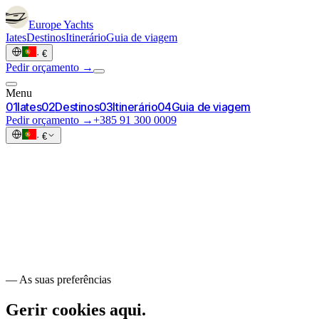
Europe
Yachts
Iates
Destinos
Itinerário
Guia de viagem
·
€
Pedir orçamento →
Menu
0
1
Iates
0
2
Destinos
0
3
Itinerário
0
4
Guia de viagem
Pedir orçamento →
+385 91 300 0009
·
€
—
As suas preferências
Gerir cookies
aqui.