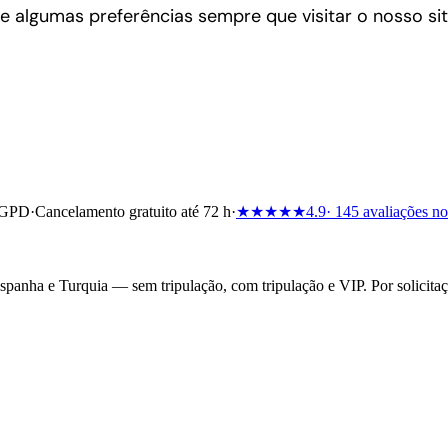
te algumas preferências sempre que visitar o nosso si
RGPD
·
Cancelamento gratuito até 72 h
·
★★★★★
4.9
· 145 avaliações n
 Espanha e Turquia — sem tripulação, com tripulação e VIP. Por solicit