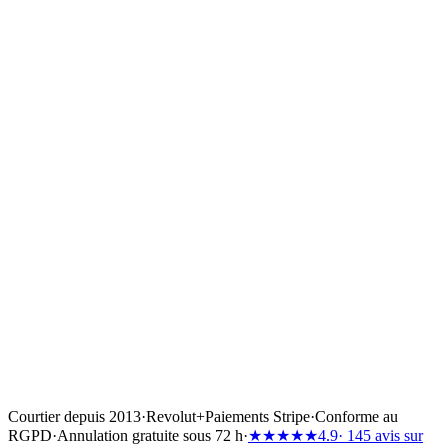
mémorable de la location aux Éoliennes. La plupart des opérateurs
calent les itinéraires des Éoliennes pour inclure une soirée au
Stromboli ; le volcan est en 2026 toujours en phase d'« activité
strombolienne » active sans zone d'exclusion pour les yachts de
location à distance standard.
Ai-je besoin d'un skipper rémunéré pour une location en Italie ?
+
Pas légalement — la location sans skipper est autorisée avec les
qualifications de skipper internationales standard. Mais pour la Costa
Smeralda et Amalfi en particulier (trafic portuaire dense, politique de
marina complexe, concurrence pour les places payantes), la plupart
des clients de location réservent un skipper rémunéré. Les Éoliennes
et l'archipel toscan sont un terrain de location sans skipper plus
facile.
Courtier depuis 2013
·
Revolut
+
Paiements Stripe
·
Conforme au
RGPD
·
Annulation gratuite sous 72 h
·
★★★★★
4.9
· 145 avis sur