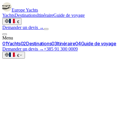
Europe
Yachts
Yachts
Destinations
Itinéraire
Guide de voyage
·
€
Demander un devis →
Menu
0
1
Yachts
0
2
Destinations
0
3
Itinéraire
0
4
Guide de voyage
Demander un devis →
+385 91 300 0009
·
€