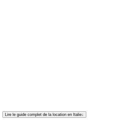
Capitaine Marco Bertinelli
· Vérifié
avril
2026
· Dernière mise à jour
mai 2026
flotte italienne complète d'Europe Yachts
assistant de location
Lire le guide complet de la location en Italie
↓