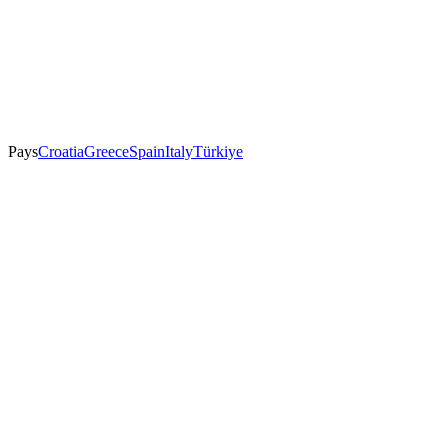
Pays
Croatia
Greece
Spain
Italy
Türkiye