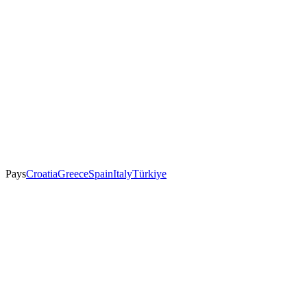
Pays
Croatia
Greece
Spain
Italy
Türkiye