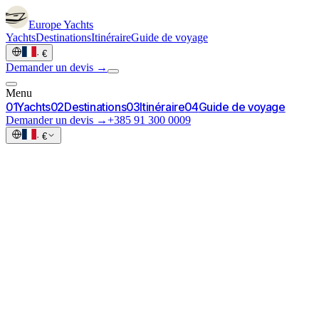
Europe
Yachts
Yachts
Destinations
Itinéraire
Guide de voyage
·
€
Demander un devis →
Menu
0
1
Yachts
0
2
Destinations
0
3
Itinéraire
0
4
Guide de voyage
Demander un devis →
+385 91 300 0009
·
€