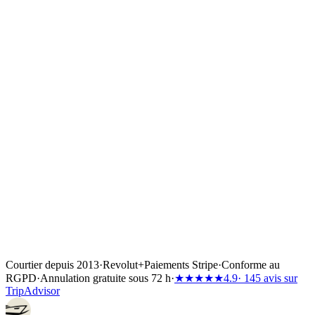
avec votre propre ancre — moins cher, mais nécessite de savoir
manœuvrer l'ancre et est exposé dans certaines baies. ACI est
l'option par tous les temps ; les quais de ville sont l'escale nocturne
moins chère et plus pittoresque.
La Croatie est-elle adaptée à une première location sans skipper ?
+
Oui — les chenaux dalmates sont les zones de croisière sans skipper
les plus indulgentes de Méditerranée. Abritées entre les chaînes
d'îles, marée modeste, aucun courant significatif, étapes journalières
sous 25 milles nautiques, et une marina ou un quai de ville à chaque
escale nocturne. RYA Day Skipper plus certificat VHF est un terrain
confortable.
Courtier depuis 2013
·
Revolut
+
Paiements Stripe
·
Conforme au
RGPD
·
Annulation gratuite sous 72 h
·
★★★★★
4.9
· 145 avis sur
TripAdvisor