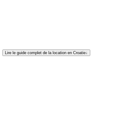
flotte croate complète d'Europe Yachts
assistant de location
Lire le guide complet de la location en Croatie
↓