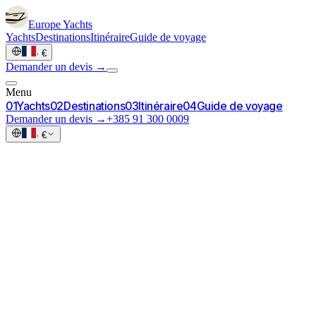
Europe
Yachts
Yachts
Destinations
Itinéraire
Guide de voyage
·
€
Demander un devis →
Menu
0
1
Yachts
0
2
Destinations
0
3
Itinéraire
0
4
Guide de voyage
Demander un devis →
+385 91 300 0009
·
€