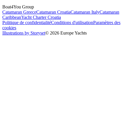
Boat4You Group
Catamaran Greece
Catamaran Croatia
Catamaran Italy
Catamaran
Caribbean
Yacht Charter Croatia
Politique de confidentialité
Conditions d'utilisation
Paramètres des
cookies
Illustrations by Storyset
© 2026 Europe Yachts