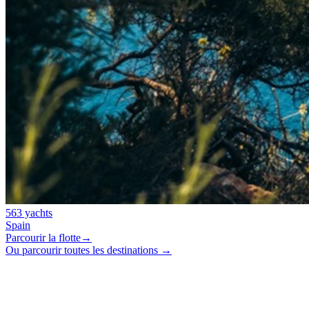
563 yachts
Spain
Parcourir la flotte
→
Ou parcourir toutes les destinations →