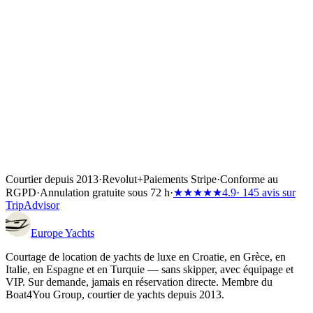
Location de yacht Croatia
Location de yacht Greece
Location de
yacht Italy
Location de yacht Spain
Location de yacht Türkiye
Courtier depuis 2013
·
Revolut
+
Paiements Stripe
·
Conforme au
RGPD
·
Annulation gratuite sous 72 h
·
★★★★★
4.9
· 145 avis sur
TripAdvisor
Europe
Yachts
Courtage de location de yachts de luxe en Croatie, en Grèce, en
Italie, en Espagne et en Turquie — sans skipper, avec équipage et
VIP. Sur demande, jamais en réservation directe. Membre du
Boat4You Group, courtier de yachts depuis 2013.