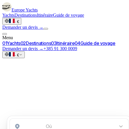
Europe
Yachts
Yachts
Destinations
Itinéraire
Guide de voyage
·
€
Demander un devis →
Menu
0
1
Yachts
0
2
Destinations
0
3
Itinéraire
0
4
Guide de voyage
Demander un devis →
+385 91 300 0009
·
€
Lancer une demande
→