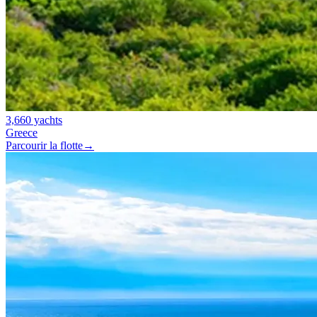
3,660 yachts
Greece
Parcourir la flotte
→