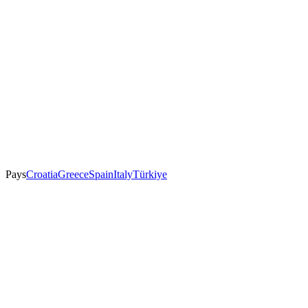
Pays
Croatia
Greece
Spain
Italy
Türkiye