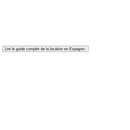
flotte espagnole complète d'Europe Yachts
assistant de
location
Lire le guide complet de la location en Espagne
↓