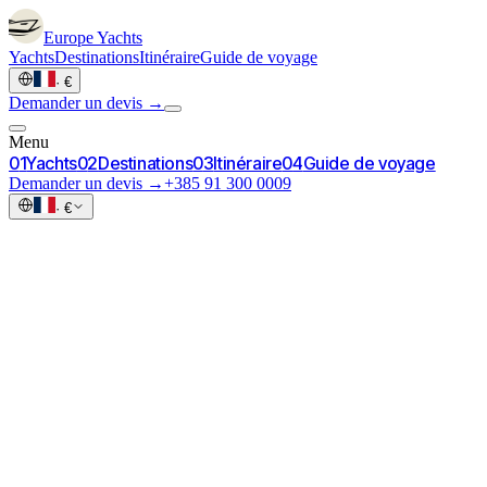
Europe
Yachts
Yachts
Destinations
Itinéraire
Guide de voyage
·
€
Demander un devis →
Menu
0
1
Yachts
0
2
Destinations
0
3
Itinéraire
0
4
Guide de voyage
Demander un devis →
+385 91 300 0009
·
€