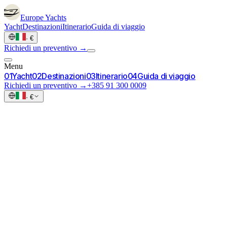
Europe
Yachts
Yacht
Destinazioni
Itinerario
Guida di viaggio
·
€
Richiedi un preventivo →
Menu
0
1
Yacht
0
2
Destinazioni
0
3
Itinerario
0
4
Guida di viaggio
Richiedi un preventivo →
+385 91 300 0009
·
€